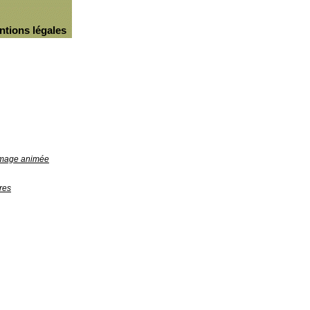
ntions légales
'image animée
res