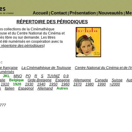
Accueil
Contact
Présentation
Nouveautés
Me
|
|
|
|
RÉPERTOIRE DES PÉRIODIQUES
des collections de la Cinémathèque
ouse et du Centre National du Cinéma et
ès libre ou sur demande. Les titres
 été numérisés en coopération avec la
u répertoire des périodiques)
 :
 française
La Cinémathèque de Toulouse
Centre National du Cinéma et de l
umérisés
JKL
MNO
PQ
R
S
TUVWZ
0-9
talie
Belgique
Grde-Bretagne
Espagne
Allemagne
Canada
Suisse
Aut
1910
1920
1930
1940
1950
1960
1970
1980
1990
>2000
s
Italien
Espagnol
Allemand
Autres
1777