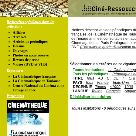
Recherches spécifiques dans les
collections
Notices descriptives des périodiques 
Affiches
française, de la Cinémathèque de Toul
Archives
de l'image animée, consultables en acc
Articles de périodiques
Cinémagazine et Paris-Photographe ont
Dessins
BNF.
(Consulter le guide d'utilisation d
Ouvrages
Photos en accés réservé
Revues de presse
Sélectionner les critères de navigation
Vidéos (DVD et VHS)
Toutes institutions
La Cinémathèque
Répertoires
Tous les périodiques
Périodiques n
La Cinémathèque française
TITRE
Tous
AB
C
DE
F
GHI
La Cinémathèque de Toulouse
PAYS
Tous
France
Etats-Unis
I
Centre National du Cinéma et de
DECENNIE
Toutes
<1900
1900
l'image animée
LANGUE
Toutes
Français
Anglai
Partenaires
Réinitialiser les critères
Toutes institutions - 0 périodiques sur 