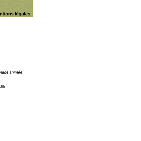
ntions légales
'image animée
res