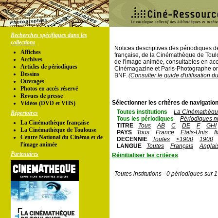
Recherches spécifiques dans les
collections
Notices descriptives des périodiques 
Affiches
française, de la Cinémathèque de Toul
Archives
de l'image animée, consultables en acc
Articles de périodiques
Cinémagazine et Paris-Photographe ont
Dessins
BNF.
(Consulter le guide d'utilisation d
Ouvrages
Photos en accés réservé
Revues de presse
Sélectionner les critères de navigation
Vidéos (DVD et VHS)
Toutes institutions
La Cinémathèque
Répertoires
Tous les périodiques
Périodiques n
La Cinémathèque française
TITRE
Tous
AB
C
DE
F
GHI
La Cinémathèque de Toulouse
PAYS
Tous
France
Etats-Unis
I
Centre National du Cinéma et de
DECENNIE
Toutes
<1900
1900
l'image animée
LANGUE
Toutes
Français
Anglai
Partenaires
Réinitialiser les critères
Toutes institutions - 0 périodiques sur 