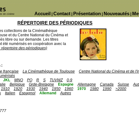
Accueil
Contact
Présentation
Nouveautés
Me
|
|
|
|
RÉPERTOIRE DES PÉRIODIQUES
des collections de la Cinémathèque
ouse et du Centre National du Cinéma et
ès libre ou sur demande. Les titres
 été numérisés en coopération avec la
u répertoire des périodiques)
 :
 française
La Cinémathèque de Toulouse
Centre National du Cinéma et de l
umérisés
JKL
MNO
PQ
R
S
TUVWZ
0-9
talie
Belgique
Grde-Bretagne
Espagne
Allemagne
Canada
Suisse
Aut
1910
1920
1930
1940
1950
1960
1970
1980
1990
>2000
s
Italien
Espagnol
Allemand
Autres
1777