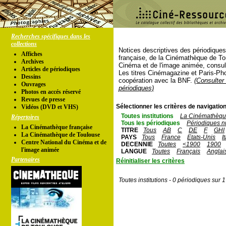
Recherches spécifiques dans les
collections
Notices descriptives des périodique
Affiches
française, de la Cinémathèque de To
Archives
Cinéma et de l'image animée, consul
Articles de périodiques
Les titres Cinémagazine et Paris-Ph
Dessins
coopération avec la BNF.
(Consulter 
Ouvrages
périodiques)
Photos en accés réservé
Revues de presse
Sélectionner les critères de navigation
Vidéos (DVD et VHS)
Toutes institutions
La Cinémathèque
Répertoires
Tous les périodiques
Périodiques n
La Cinémathèque française
TITRE
Tous
AB
C
DE
F
GHI
La Cinémathèque de Toulouse
PAYS
Tous
France
Etats-Unis
I
Centre National du Cinéma et de
DECENNIE
Toutes
<1900
1900
l'image animée
LANGUE
Toutes
Français
Anglai
Partenaires
Réinitialiser les critères
Toutes institutions - 0 périodiques sur 