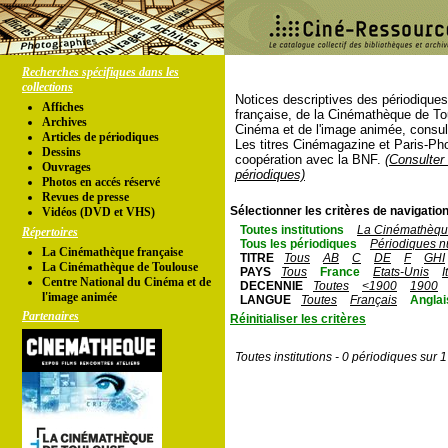
Recherches spécifiques dans les
collections
Notices descriptives des périodique
Affiches
française, de la Cinémathèque de To
Archives
Cinéma et de l'image animée, consul
Articles de périodiques
Les titres Cinémagazine et Paris-Ph
Dessins
coopération avec la BNF.
(Consulter 
Ouvrages
périodiques)
Photos en accés réservé
Revues de presse
Sélectionner les critères de navigation
Vidéos (DVD et VHS)
Toutes institutions
La Cinémathèque
Répertoires
Tous les périodiques
Périodiques n
La Cinémathèque française
TITRE
Tous
AB
C
DE
F
GHI
La Cinémathèque de Toulouse
PAYS
Tous
France
Etats-Unis
I
Centre National du Cinéma et de
DECENNIE
Toutes
<1900
1900
l'image animée
LANGUE
Toutes
Français
Anglai
Partenaires
Réinitialiser les critères
Toutes institutions - 0 périodiques sur 