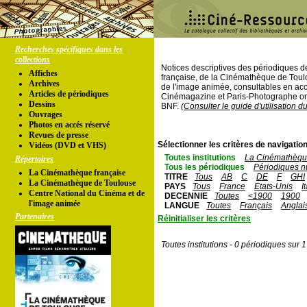
Recherches spécifiques dans les
collections
Notices descriptives des périodiques 
Affiches
française, de la Cinémathèque de Toul
Archives
de l'image animée, consultables en acc
Articles de périodiques
Cinémagazine et Paris-Photographe ont
Dessins
BNF.
(Consulter le guide d'utilisation d
Ouvrages
Photos en accés réservé
Revues de presse
Sélectionner les critères de navigation
Vidéos (DVD et VHS)
Toutes institutions
La Cinémathèque
Répertoires
Tous les périodiques
Périodiques n
La Cinémathèque française
TITRE
Tous
AB
C
DE
F
GHI
La Cinémathèque de Toulouse
PAYS
Tous
France
Etats-Unis
I
Centre National du Cinéma et de
DECENNIE
Toutes
<1900
1900
l'image animée
LANGUE
Toutes
Français
Anglai
Partenaires
Réinitialiser les critères
Toutes institutions - 0 périodiques sur 