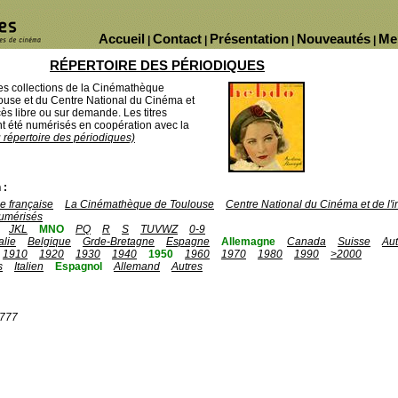
Accueil
Contact
Présentation
Nouveautés
Me
|
|
|
|
RÉPERTOIRE DES PÉRIODIQUES
des collections de la Cinémathèque
ouse et du Centre National du Cinéma et
ès libre ou sur demande. Les titres
 été numérisés en coopération avec la
u répertoire des périodiques)
 :
 française
La Cinémathèque de Toulouse
Centre National du Cinéma et de l
umérisés
JKL
MNO
PQ
R
S
TUVWZ
0-9
talie
Belgique
Grde-Bretagne
Espagne
Allemagne
Canada
Suisse
Aut
1910
1920
1930
1940
1950
1960
1970
1980
1990
>2000
s
Italien
Espagnol
Allemand
Autres
1777