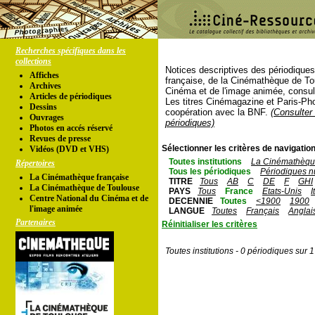
Recherches spécifiques dans les
collections
Notices descriptives des périodique
Affiches
française, de la Cinémathèque de To
Archives
Cinéma et de l'image animée, consul
Articles de périodiques
Les titres Cinémagazine et Paris-Ph
Dessins
coopération avec la BNF.
(Consulter 
Ouvrages
périodiques)
Photos en accés réservé
Revues de presse
Sélectionner les critères de navigation
Vidéos (DVD et VHS)
Toutes institutions
La Cinémathèque
Répertoires
Tous les périodiques
Périodiques n
La Cinémathèque française
TITRE
Tous
AB
C
DE
F
GHI
La Cinémathèque de Toulouse
PAYS
Tous
France
Etats-Unis
I
Centre National du Cinéma et de
DECENNIE
Toutes
<1900
1900
l'image animée
LANGUE
Toutes
Français
Anglai
Partenaires
Réinitialiser les critères
Toutes institutions - 0 périodiques sur 