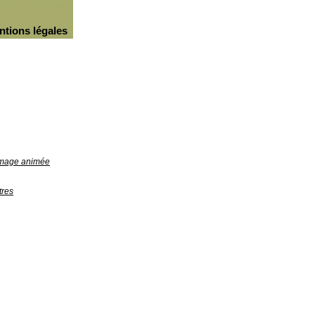
ntions légales
'image animée
tres