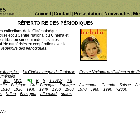
Accueil
Contact
Présentation
Nouveautés
Me
|
|
|
|
RÉPERTOIRE DES PÉRIODIQUES
des collections de la Cinémathèque
ouse et du Centre National du Cinéma et
ès libre ou sur demande. Les titres
 été numérisés en coopération avec la
u répertoire des périodiques)
 :
 française
La Cinémathèque de Toulouse
Centre National du Cinéma et de l
umérisés
JKL
MNO
PQ
R
S
TUVWZ
0-9
Italie
Belgique
Grde-Bretagne
Espagne
Allemagne
Canada
Suisse
Au
1910
1920
1930
1940
1950
1960
1970
1980
1990
>2000
s
Italien
Espagnol
Allemand
Autres
1777