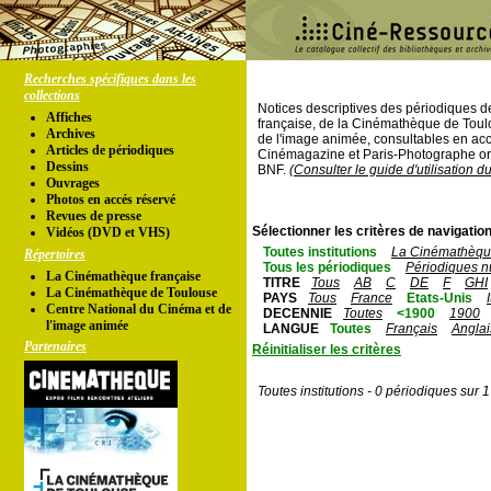
Recherches spécifiques dans les
collections
Notices descriptives des périodiques 
Affiches
française, de la Cinémathèque de Toul
Archives
de l'image animée, consultables en acc
Articles de périodiques
Cinémagazine et Paris-Photographe ont
Dessins
BNF.
(Consulter le guide d'utilisation d
Ouvrages
Photos en accés réservé
Revues de presse
Sélectionner les critères de navigation
Vidéos (DVD et VHS)
Toutes institutions
La Cinémathèque
Répertoires
Tous les périodiques
Périodiques n
La Cinémathèque française
TITRE
Tous
AB
C
DE
F
GHI
La Cinémathèque de Toulouse
PAYS
Tous
France
Etats-Unis
Centre National du Cinéma et de
DECENNIE
Toutes
<1900
1900
l'image animée
LANGUE
Toutes
Français
Anglai
Partenaires
Réinitialiser les critères
Toutes institutions - 0 périodiques sur 