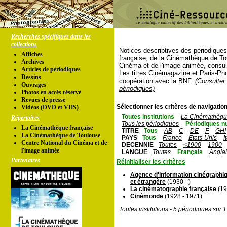
Recherches spécifiques dans les
collections
Notices descriptives des périodique
Affiches
française, de la Cinémathèque de To
Archives
Cinéma et de l'image animée, consul
Articles de périodiques
Les titres Cinémagazine et Paris-Ph
Dessins
coopération avec la BNF.
(Consulter 
Ouvrages
périodiques)
Photos en accés réservé
Revues de presse
Sélectionner les critères de navigation
Vidéos (DVD et VHS)
Toutes institutions
La Cinémathèque
Répertoires
Tous les périodiques
Périodiques n
La Cinémathèque française
TITRE
Tous
AB
C
DE
F
GHI
La Cinémathèque de Toulouse
PAYS
Tous
France
Etats-Unis
I
Centre National du Cinéma et de
DECENNIE
Toutes
<1900
1900
l'image animée
LANGUE
Toutes
Français
Angla
Partenaires
Réinitialiser les critères
Agence d'information cinégraphiq
et étrangère
(1930 - )
La cinématographie française
(19
Cinémonde
(1928 - 1971)
Toutes institutions - 5 périodiques sur 