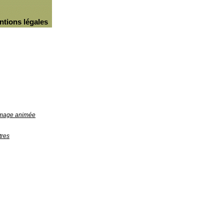
ntions légales
'image animée
tres