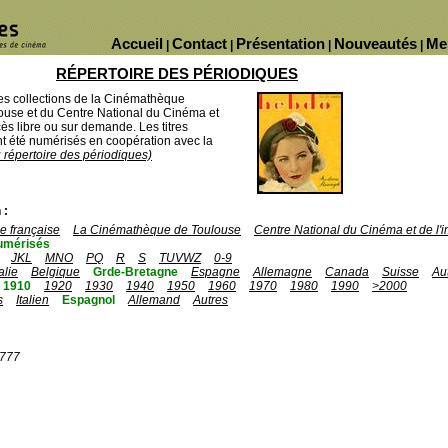
Accueil
Contact
Présentation
Nouveautés
Me
|
|
|
|
RÉPERTOIRE DES PÉRIODIQUES
des collections de la Cinémathèque
ouse et du Centre National du Cinéma et
ès libre ou sur demande. Les titres
 été numérisés en coopération avec la
u répertoire des périodiques)
 :
 française
La Cinémathèque de Toulouse
Centre National du Cinéma et de l
umérisés
JKL
MNO
PQ
R
S
TUVWZ
0-9
talie
Belgique
Grde-Bretagne
Espagne
Allemagne
Canada
Suisse
Au
1910
1920
1930
1940
1950
1960
1970
1980
1990
>2000
s
Italien
Espagnol
Allemand
Autres
1777