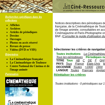
Recherches spécifiques dans les
collections
Notices descriptives des périodiques 
Affiches
française, de la Cinémathèque de Toul
Archives
de l'image animée, consultables en acc
Articles de périodiques
Cinémagazine et Paris-Photographe ont
Dessins
BNF.
(Consulter le guide d'utilisation d
Ouvrages
Photos en accés réservé
Revues de presse
Sélectionner les critères de navigation
Vidéos (DVD et VHS)
Toutes institutions
La Cinémathèque
Répertoires
Tous les périodiques
Périodiques n
La Cinémathèque française
TITRE
Tous
AB
C
DE
F
GHI
La Cinémathèque de Toulouse
PAYS
Tous
France
Etats-Unis
I
Centre National du Cinéma et de
DECENNIE
Toutes
<1900
1900
l'image animée
LANGUE
Toutes
Français
Anglai
Partenaires
Réinitialiser les critères
Toutes institutions - 0 périodiques sur 