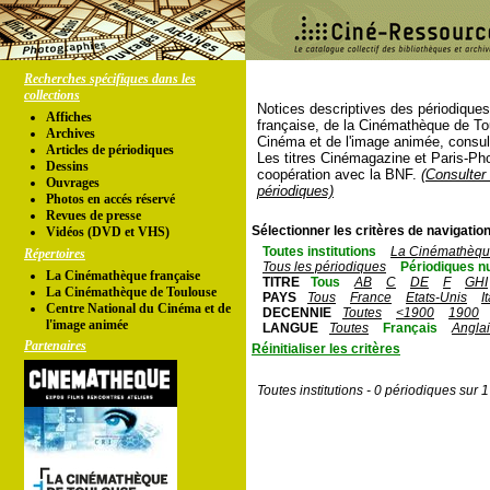
Recherches spécifiques dans les
collections
Notices descriptives des périodique
Affiches
française, de la Cinémathèque de To
Archives
Cinéma et de l'image animée, consul
Articles de périodiques
Les titres Cinémagazine et Paris-Ph
Dessins
coopération avec la BNF.
(Consulter 
Ouvrages
périodiques)
Photos en accés réservé
Revues de presse
Sélectionner les critères de navigation
Vidéos (DVD et VHS)
Toutes institutions
La Cinémathèque
Répertoires
Tous les périodiques
Périodiques n
La Cinémathèque française
TITRE
Tous
AB
C
DE
F
GHI
La Cinémathèque de Toulouse
PAYS
Tous
France
Etats-Unis
I
Centre National du Cinéma et de
DECENNIE
Toutes
<1900
1900
l'image animée
LANGUE
Toutes
Français
Angla
Partenaires
Réinitialiser les critères
Toutes institutions - 0 périodiques sur 