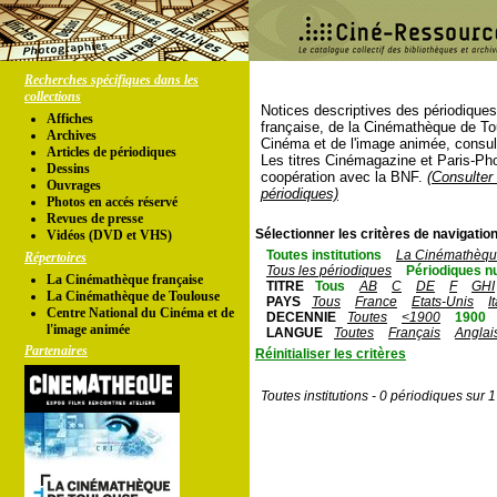
Recherches spécifiques dans les
collections
Notices descriptives des périodique
Affiches
française, de la Cinémathèque de To
Archives
Cinéma et de l'image animée, consul
Articles de périodiques
Les titres Cinémagazine et Paris-Ph
Dessins
coopération avec la BNF.
(Consulter 
Ouvrages
périodiques)
Photos en accés réservé
Revues de presse
Sélectionner les critères de navigation
Vidéos (DVD et VHS)
Toutes institutions
La Cinémathèque
Répertoires
Tous les périodiques
Périodiques n
La Cinémathèque française
TITRE
Tous
AB
C
DE
F
GHI
La Cinémathèque de Toulouse
PAYS
Tous
France
Etats-Unis
I
Centre National du Cinéma et de
DECENNIE
Toutes
<1900
1900
l'image animée
LANGUE
Toutes
Français
Anglai
Partenaires
Réinitialiser les critères
Toutes institutions - 0 périodiques sur 