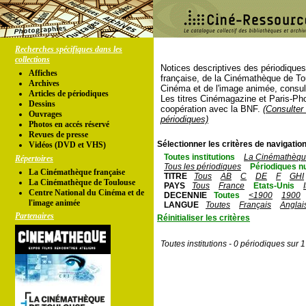
Recherches spécifiques dans les
collections
Notices descriptives des périodique
Affiches
française, de la Cinémathèque de To
Archives
Cinéma et de l'image animée, consul
Articles de périodiques
Les titres Cinémagazine et Paris-Ph
Dessins
coopération avec la BNF.
(Consulter 
Ouvrages
périodiques)
Photos en accés réservé
Revues de presse
Sélectionner les critères de navigation
Vidéos (DVD et VHS)
Toutes institutions
La Cinémathèque
Répertoires
Tous les périodiques
Périodiques n
La Cinémathèque française
TITRE
Tous
AB
C
DE
F
GHI
La Cinémathèque de Toulouse
PAYS
Tous
France
Etats-Unis
Centre National du Cinéma et de
DECENNIE
Toutes
<1900
1900
l'image animée
LANGUE
Toutes
Français
Anglai
Partenaires
Réinitialiser les critères
Toutes institutions - 0 périodiques sur 