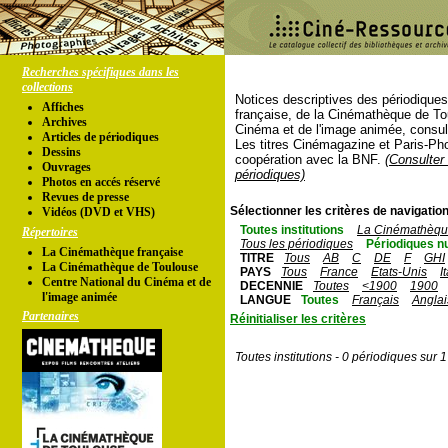
Recherches spécifiques dans les
collections
Notices descriptives des périodique
Affiches
française, de la Cinémathèque de To
Archives
Cinéma et de l'image animée, consul
Articles de périodiques
Les titres Cinémagazine et Paris-Ph
Dessins
coopération avec la BNF.
(Consulter 
Ouvrages
périodiques)
Photos en accés réservé
Revues de presse
Sélectionner les critères de navigation
Vidéos (DVD et VHS)
Toutes institutions
La Cinémathèque
Répertoires
Tous les périodiques
Périodiques n
La Cinémathèque française
TITRE
Tous
AB
C
DE
F
GHI
La Cinémathèque de Toulouse
PAYS
Tous
France
Etats-Unis
I
Centre National du Cinéma et de
DECENNIE
Toutes
<1900
1900
l'image animée
LANGUE
Toutes
Français
Anglai
Partenaires
Réinitialiser les critères
Toutes institutions - 0 périodiques sur 