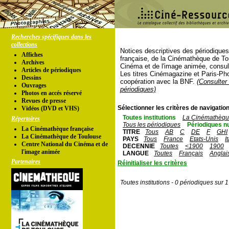
Recherches spécifiques dans les
collections
Notices descriptives des périodique
Affiches
française, de la Cinémathèque de To
Archives
Cinéma et de l'image animée, consul
Articles de périodiques
Les titres Cinémagazine et Paris-Ph
Dessins
coopération avec la BNF.
(Consulter 
Ouvrages
périodiques)
Photos en accés réservé
Revues de presse
Sélectionner les critères de navigation
Vidéos (DVD et VHS)
Toutes institutions
La Cinémathèque
Répertoires
Tous les périodiques
Périodiques n
La Cinémathèque française
TITRE
Tous
AB
C
DE
F
GHI
La Cinémathèque de Toulouse
PAYS
Tous
France
Etats-Unis
I
Centre National du Cinéma et de
DECENNIE
Toutes
<1900
1900
l'image animée
LANGUE
Toutes
Français
Anglai
Partenaires
Réinitialiser les critères
Toutes institutions - 0 périodiques sur 