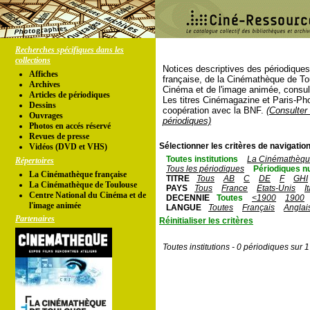
Recherches spécifiques dans les
collections
Notices descriptives des périodique
Affiches
française, de la Cinémathèque de To
Archives
Cinéma et de l'image animée, consul
Articles de périodiques
Les titres Cinémagazine et Paris-Ph
Dessins
coopération avec la BNF.
(Consulter 
Ouvrages
périodiques)
Photos en accés réservé
Revues de presse
Sélectionner les critères de navigation
Vidéos (DVD et VHS)
Toutes institutions
La Cinémathèque
Répertoires
Tous les périodiques
Périodiques n
La Cinémathèque française
TITRE
Tous
AB
C
DE
F
GHI
La Cinémathèque de Toulouse
PAYS
Tous
France
Etats-Unis
I
Centre National du Cinéma et de
DECENNIE
Toutes
<1900
1900
l'image animée
LANGUE
Toutes
Français
Anglai
Partenaires
Réinitialiser les critères
Toutes institutions - 0 périodiques sur 