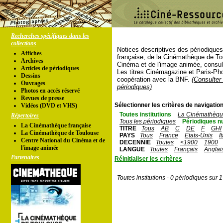
Recherches spécifiques dans les
collections
Notices descriptives des périodique
Affiches
française, de la Cinémathèque de To
Archives
Cinéma et de l'image animée, consul
Articles de périodiques
Les titres Cinémagazine et Paris-Ph
Dessins
coopération avec la BNF.
(Consulter 
Ouvrages
périodiques)
Photos en accés réservé
Revues de presse
Sélectionner les critères de navigation
Vidéos (DVD et VHS)
Toutes institutions
La Cinémathèque
Répertoires
Tous les périodiques
Périodiques n
La Cinémathèque française
TITRE
Tous
AB
C
DE
F
GHI
La Cinémathèque de Toulouse
PAYS
Tous
France
Etats-Unis
I
Centre National du Cinéma et de
DECENNIE
Toutes
<1900
1900
l'image animée
LANGUE
Toutes
Français
Anglai
Partenaires
Réinitialiser les critères
Toutes institutions - 0 périodiques sur 