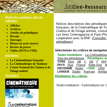
Recherches spécifiques dans les
collections
Notices descriptives des périodique
Affiches
française, de la Cinémathèque de To
Archives
Cinéma et de l'image animée, consul
Articles de périodiques
Les titres Cinémagazine et Paris-Ph
Dessins
coopération avec la BNF.
(Consulter 
Ouvrages
périodiques)
Photos en accés réservé
Revues de presse
Sélectionner les critères de navigation
Vidéos (DVD et VHS)
Toutes institutions
La Cinémathèque
Répertoires
Tous les périodiques
Périodiques n
La Cinémathèque française
TITRE
Tous
AB
C
DE
F
GHI
La Cinémathèque de Toulouse
PAYS
Tous
France
Etats-Unis
I
Centre National du Cinéma et de
DECENNIE
Toutes
<1900
1900
l'image animée
LANGUE
Toutes
Français
Anglai
Partenaires
Réinitialiser les critères
Toutes institutions - 0 périodiques sur 