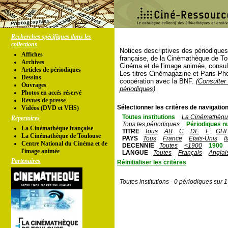
Recherches spécifiques dans les
collections
Notices descriptives des périodique
Affiches
française, de la Cinémathèque de To
Archives
Cinéma et de l'image animée, consul
Articles de périodiques
Les titres Cinémagazine et Paris-Ph
Dessins
coopération avec la BNF.
(Consulter 
Ouvrages
périodiques)
Photos en accés réservé
Revues de presse
Sélectionner les critères de navigation
Vidéos (DVD et VHS)
Toutes institutions
La Cinémathèque
Répertoires
Tous les périodiques
Périodiques n
La Cinémathèque française
TITRE
Tous
AB
C
DE
F
GHI
La Cinémathèque de Toulouse
PAYS
Tous
France
Etats-Unis
I
Centre National du Cinéma et de
DECENNIE
Toutes
<1900
1900
l'image animée
LANGUE
Toutes
Français
Anglai
Partenaires
Réinitialiser les critères
Toutes institutions - 0 périodiques sur 