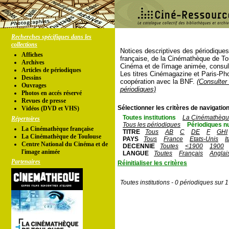
Recherches spécifiques dans les
collections
Notices descriptives des périodique
Affiches
française, de la Cinémathèque de To
Archives
Cinéma et de l'image animée, consul
Articles de périodiques
Les titres Cinémagazine et Paris-Ph
Dessins
coopération avec la BNF.
(Consulter 
Ouvrages
périodiques)
Photos en accés réservé
Revues de presse
Sélectionner les critères de navigation
Vidéos (DVD et VHS)
Toutes institutions
La Cinémathèque
Répertoires
Tous les périodiques
Périodiques n
La Cinémathèque française
TITRE
Tous
AB
C
DE
F
GHI
La Cinémathèque de Toulouse
PAYS
Tous
France
Etats-Unis
I
Centre National du Cinéma et de
DECENNIE
Toutes
<1900
1900
l'image animée
LANGUE
Toutes
Français
Anglai
Partenaires
Réinitialiser les critères
Toutes institutions - 0 périodiques sur 