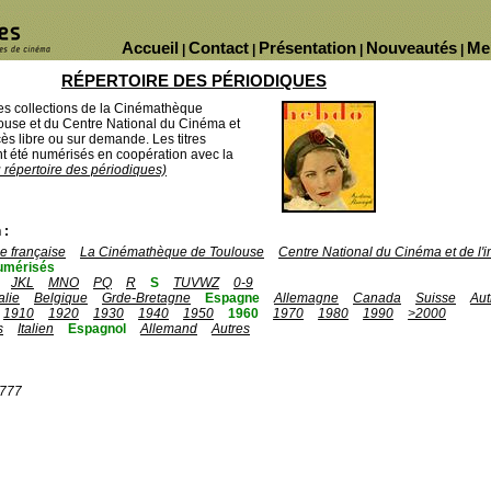
Accueil
Contact
Présentation
Nouveautés
Me
|
|
|
|
RÉPERTOIRE DES PÉRIODIQUES
des collections de la Cinémathèque
ouse et du Centre National du Cinéma et
ès libre ou sur demande. Les titres
 été numérisés en coopération avec la
u répertoire des périodiques)
 :
 française
La Cinémathèque de Toulouse
Centre National du Cinéma et de l
umérisés
JKL
MNO
PQ
R
S
TUVWZ
0-9
talie
Belgique
Grde-Bretagne
Espagne
Allemagne
Canada
Suisse
Aut
1910
1920
1930
1940
1950
1960
1970
1980
1990
>2000
s
Italien
Espagnol
Allemand
Autres
1777