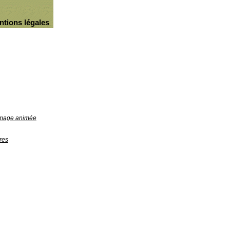
ntions légales
'image animée
res