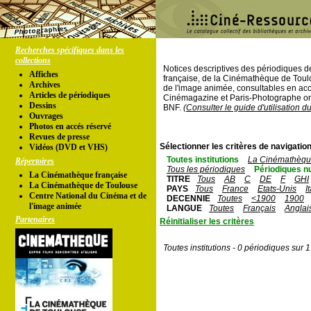
Recherches spécifiques dans les
collections
Notices descriptives des périodiques 
Affiches
française, de la Cinémathèque de Toul
Archives
de l'image animée, consultables en acc
Articles de périodiques
Cinémagazine et Paris-Photographe ont
Dessins
BNF.
(Consulter le guide d'utilisation d
Ouvrages
Photos en accés réservé
Revues de presse
Sélectionner les critères de navigation
Vidéos (DVD et VHS)
Toutes institutions
La Cinémathèque
Répertoires
Tous les périodiques
Périodiques n
La Cinémathèque française
TITRE
Tous
AB
C
DE
F
GHI
La Cinémathèque de Toulouse
PAYS
Tous
France
Etats-Unis
I
Centre National du Cinéma et de
DECENNIE
Toutes
<1900
1900
l'image animée
LANGUE
Toutes
Français
Anglai
Partenaires
Réinitialiser les critères
Toutes institutions - 0 périodiques sur 