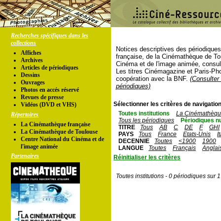
Recherches spécifiques dans les
collections
Notices descriptives des périodique
Affiches
française, de la Cinémathèque de To
Archives
Cinéma et de l'image animée, consul
Articles de périodiques
Les titres Cinémagazine et Paris-Ph
Dessins
coopération avec la BNF.
(Consulter 
Ouvrages
périodiques)
Photos en accés réservé
Revues de presse
Sélectionner les critères de navigation
Vidéos (DVD et VHS)
Toutes institutions
La Cinémathèque
Répertoires
Tous les périodiques
Périodiques n
La Cinémathèque française
TITRE
Tous
AB
C
DE
F
GHI
La Cinémathèque de Toulouse
PAYS
Tous
France
Etats-Unis
I
Centre National du Cinéma et de
DECENNIE
Toutes
<1900
1900
l'image animée
LANGUE
Toutes
Français
Anglai
Partenaires
Réinitialiser les critères
Toutes institutions - 0 périodiques sur 