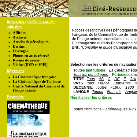
Recherches spécifiques dans les
collections
Notices descriptives des périodiques 
Affiches
française, de la Cinémathèque de Toul
Archives
de l'image animée, consultables en acc
Articles de périodiques
Cinémagazine et Paris-Photographe ont
Dessins
BNF.
(Consulter le guide d'utilisation d
Ouvrages
Photos en accés réservé
Revues de presse
Sélectionner les critères de navigation
Vidéos (DVD et VHS)
Toutes institutions
La Cinémathèque
Répertoires
Tous les périodiques
Périodiques n
La Cinémathèque française
TITRE
Tous
AB
C
DE
F
GHI
La Cinémathèque de Toulouse
PAYS
Tous
France
Etats-Unis
I
Centre National du Cinéma et de
DECENNIE
Toutes
<1900
1900
l'image animée
LANGUE
Toutes
Français
Anglai
Partenaires
Réinitialiser les critères
Toutes institutions - 0 périodiques sur 