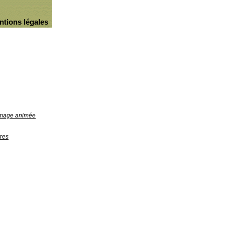
ntions légales
'image animée
res