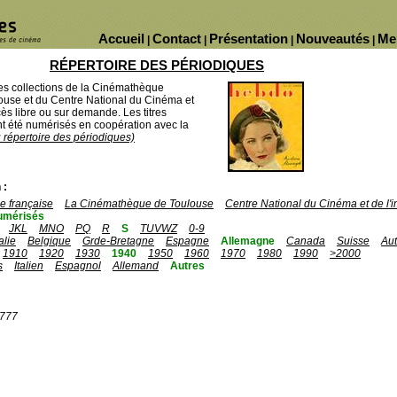
Accueil
Contact
Présentation
Nouveautés
Me
|
|
|
|
RÉPERTOIRE DES PÉRIODIQUES
des collections de la Cinémathèque
ouse et du Centre National du Cinéma et
ès libre ou sur demande. Les titres
 été numérisés en coopération avec la
u répertoire des périodiques)
 :
 française
La Cinémathèque de Toulouse
Centre National du Cinéma et de l
umérisés
JKL
MNO
PQ
R
S
TUVWZ
0-9
talie
Belgique
Grde-Bretagne
Espagne
Allemagne
Canada
Suisse
Aut
1910
1920
1930
1940
1950
1960
1970
1980
1990
>2000
s
Italien
Espagnol
Allemand
Autres
1777