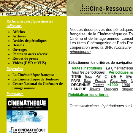
Recherches spécifiques dans les
collections
Notices descriptives des périodique
Affiches
française, de la Cinémathèque de To
Archives
Cinéma et de l'image animée, consul
Articles de périodiques
Les titres Cinémagazine et Paris-Ph
Dessins
coopération avec la BNF.
(Consulter 
Ouvrages
périodiques)
Photos en accés réservé
Revues de presse
Sélectionner les critères de navigation
Vidéos (DVD et VHS)
Toutes institutions
La Cinémathèque
Répertoires
Tous les périodiques
Périodiques n
La Cinémathèque française
TITRE
Tous
AB
C
DE
F
GHI
La Cinémathèque de Toulouse
PAYS
Tous
France
Etats-Unis
I
Centre National du Cinéma et de
DECENNIE
Toutes
<1900
1900
l'image animée
LANGUE
Toutes
Français
Anglai
Partenaires
Réinitialiser les critères
Toutes institutions - 0 périodiques sur 