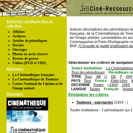
Recherches spécifiques dans les
collections
Notices descriptives des périodiques 
Affiches
française, de la Cinémathèque de Toul
Archives
de l'image animée, consultables en acc
Articles de périodiques
Cinémagazine et Paris-Photographe ont
Dessins
BNF.
(Consulter le guide d'utilisation d
Ouvrages
Photos en accés réservé
Revues de presse
Sélectionner les critères de navigation
Vidéos (DVD et VHS)
Toutes institutions
La Cinémathèque
Répertoires
Tous les périodiques
Périodiques n
La Cinémathèque française
TITRE
Tous
AB
C
DE
F
GHI
La Cinémathèque de Toulouse
PAYS
Tous
France
Etats-Unis
I
Centre National du Cinéma et de
DECENNIE
Toutes
<1900
1900
l'image animée
LANGUE
Toutes
Français
Angla
Partenaires
Réinitialiser les critères
Toulouse - spectacles
(1924 - )
Toutes institutions - 1 périodiques sur 