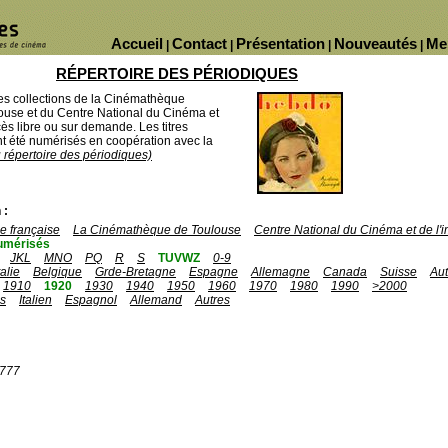
Accueil
Contact
Présentation
Nouveautés
Me
|
|
|
|
RÉPERTOIRE DES PÉRIODIQUES
des collections de la Cinémathèque
ouse et du Centre National du Cinéma et
ès libre ou sur demande. Les titres
 été numérisés en coopération avec la
u répertoire des périodiques)
 :
 française
La Cinémathèque de Toulouse
Centre National du Cinéma et de l
umérisés
JKL
MNO
PQ
R
S
TUVWZ
0-9
talie
Belgique
Grde-Bretagne
Espagne
Allemagne
Canada
Suisse
Aut
1910
1920
1930
1940
1950
1960
1970
1980
1990
>2000
is
Italien
Espagnol
Allemand
Autres
1777