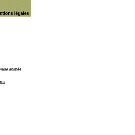
ntions légales
'image animée
res