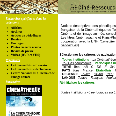
Recherches spécifiques dans les
collections
Notices descriptives des périodique
Affiches
française, de la Cinémathèque de To
Archives
Cinéma et de l'image animée, consul
Articles de périodiques
Les titres Cinémagazine et Paris-Ph
Dessins
coopération avec la BNF.
(Consulter 
Ouvrages
périodiques)
Photos en accés réservé
Revues de presse
Sélectionner les critères de navigation
Vidéos (DVD et VHS)
Toutes institutions
La Cinémathèque
Répertoires
Tous les périodiques
Périodiques n
La Cinémathèque française
TITRE
Tous
AB
C
DE
F
GHI
La Cinémathèque de Toulouse
PAYS
Tous
France
Etats-Unis
Centre National du Cinéma et de
DECENNIE
Toutes
<1900
1900
l'image animée
LANGUE
Toutes
Français
Anglai
Partenaires
Réinitialiser les critères
Toutes institutions - 0 périodiques sur 