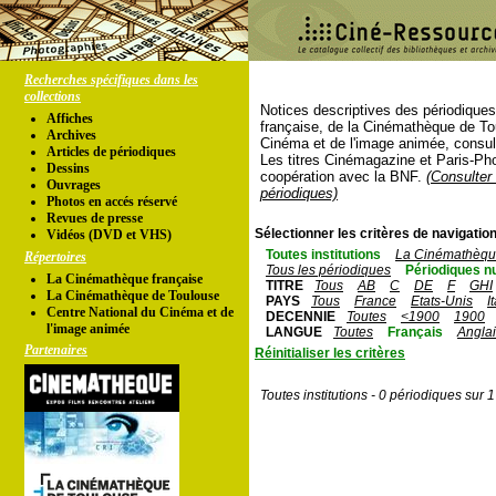
Recherches spécifiques dans les
collections
Notices descriptives des périodique
Affiches
française, de la Cinémathèque de To
Archives
Cinéma et de l'image animée, consul
Articles de périodiques
Les titres Cinémagazine et Paris-Ph
Dessins
coopération avec la BNF.
(Consulter 
Ouvrages
périodiques)
Photos en accés réservé
Revues de presse
Sélectionner les critères de navigation
Vidéos (DVD et VHS)
Toutes institutions
La Cinémathèque
Répertoires
Tous les périodiques
Périodiques n
La Cinémathèque française
TITRE
Tous
AB
C
DE
F
GHI
La Cinémathèque de Toulouse
PAYS
Tous
France
Etats-Unis
I
Centre National du Cinéma et de
DECENNIE
Toutes
<1900
1900
l'image animée
LANGUE
Toutes
Français
Angla
Partenaires
Réinitialiser les critères
Toutes institutions - 0 périodiques sur 