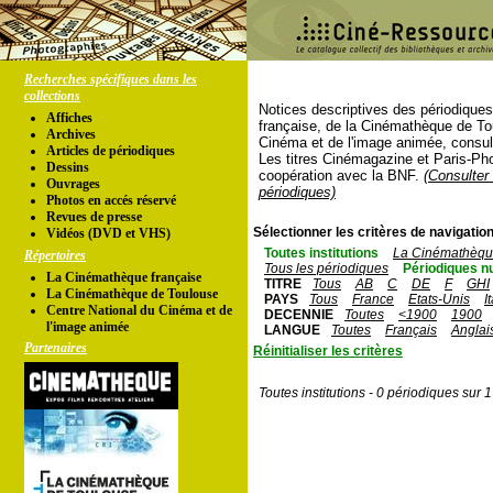
Recherches spécifiques dans les
collections
Notices descriptives des périodique
Affiches
française, de la Cinémathèque de To
Archives
Cinéma et de l'image animée, consul
Articles de périodiques
Les titres Cinémagazine et Paris-Ph
Dessins
coopération avec la BNF.
(Consulter 
Ouvrages
périodiques)
Photos en accés réservé
Revues de presse
Sélectionner les critères de navigation
Vidéos (DVD et VHS)
Toutes institutions
La Cinémathèque
Répertoires
Tous les périodiques
Périodiques n
La Cinémathèque française
TITRE
Tous
AB
C
DE
F
GHI
La Cinémathèque de Toulouse
PAYS
Tous
France
Etats-Unis
I
Centre National du Cinéma et de
DECENNIE
Toutes
<1900
1900
l'image animée
LANGUE
Toutes
Français
Anglai
Partenaires
Réinitialiser les critères
Toutes institutions - 0 périodiques sur 