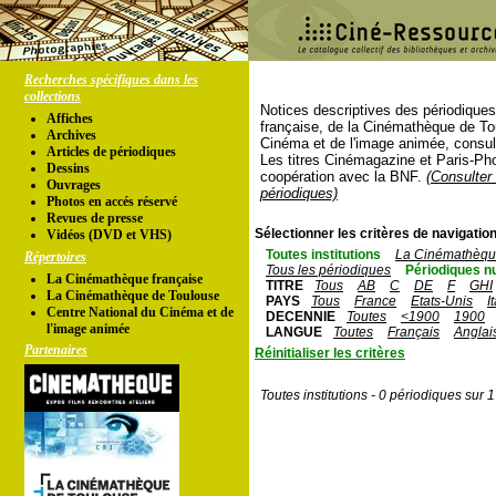
Recherches spécifiques dans les
collections
Notices descriptives des périodique
Affiches
française, de la Cinémathèque de To
Archives
Cinéma et de l'image animée, consul
Articles de périodiques
Les titres Cinémagazine et Paris-Ph
Dessins
coopération avec la BNF.
(Consulter 
Ouvrages
périodiques)
Photos en accés réservé
Revues de presse
Sélectionner les critères de navigation
Vidéos (DVD et VHS)
Toutes institutions
La Cinémathèque
Répertoires
Tous les périodiques
Périodiques n
La Cinémathèque française
TITRE
Tous
AB
C
DE
F
GHI
La Cinémathèque de Toulouse
PAYS
Tous
France
Etats-Unis
I
Centre National du Cinéma et de
DECENNIE
Toutes
<1900
1900
l'image animée
LANGUE
Toutes
Français
Anglai
Partenaires
Réinitialiser les critères
Toutes institutions - 0 périodiques sur 