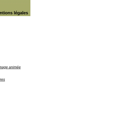
ntions légales
'image animée
res