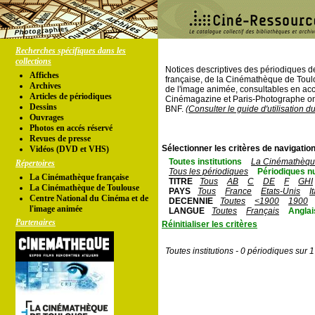
Recherches spécifiques dans les
collections
Notices descriptives des périodiques 
Affiches
française, de la Cinémathèque de Toul
Archives
de l'image animée, consultables en acc
Articles de périodiques
Cinémagazine et Paris-Photographe ont
Dessins
BNF.
(Consulter le guide d'utilisation d
Ouvrages
Photos en accés réservé
Revues de presse
Sélectionner les critères de navigation
Vidéos (DVD et VHS)
Toutes institutions
La Cinémathèque
Répertoires
Tous les périodiques
Périodiques n
La Cinémathèque française
TITRE
Tous
AB
C
DE
F
GHI
La Cinémathèque de Toulouse
PAYS
Tous
France
Etats-Unis
I
Centre National du Cinéma et de
DECENNIE
Toutes
<1900
1900
l'image animée
LANGUE
Toutes
Français
Anglai
Partenaires
Réinitialiser les critères
Toutes institutions - 0 périodiques sur 