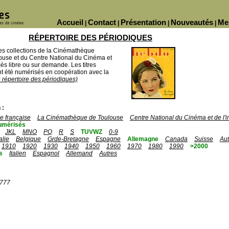
Accueil
Contact
Présentation
Nouveautés
Me
|
|
|
|
RÉPERTOIRE DES PÉRIODIQUES
des collections de la Cinémathèque
ouse et du Centre National du Cinéma et
ès libre ou sur demande. Les titres
 été numérisés en coopération avec la
u répertoire des périodiques)
 :
 française
La Cinémathèque de Toulouse
Centre National du Cinéma et de l
umérisés
JKL
MNO
PQ
R
S
TUVWZ
0-9
talie
Belgique
Grde-Bretagne
Espagne
Allemagne
Canada
Suisse
Aut
1910
1920
1930
1940
1950
1960
1970
1980
1990
>2000
s
Italien
Espagnol
Allemand
Autres
1777