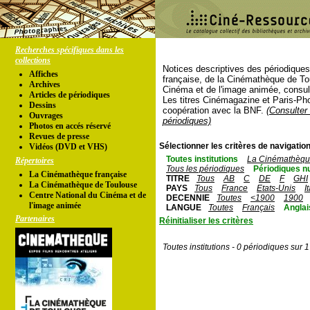
Recherches spécifiques dans les
collections
Notices descriptives des périodique
Affiches
française, de la Cinémathèque de To
Archives
Cinéma et de l'image animée, consul
Articles de périodiques
Les titres Cinémagazine et Paris-Ph
Dessins
coopération avec la BNF.
(Consulter 
Ouvrages
périodiques)
Photos en accés réservé
Revues de presse
Sélectionner les critères de navigation
Vidéos (DVD et VHS)
Toutes institutions
La Cinémathèque
Répertoires
Tous les périodiques
Périodiques n
La Cinémathèque française
TITRE
Tous
AB
C
DE
F
GHI
La Cinémathèque de Toulouse
PAYS
Tous
France
Etats-Unis
I
Centre National du Cinéma et de
DECENNIE
Toutes
<1900
1900
l'image animée
LANGUE
Toutes
Français
Anglai
Partenaires
Réinitialiser les critères
Toutes institutions - 0 périodiques sur 