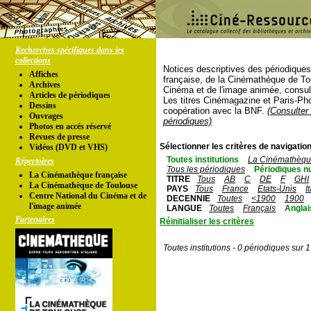
Recherches spécifiques dans les
collections
Notices descriptives des périodique
Affiches
française, de la Cinémathèque de To
Archives
Cinéma et de l'image animée, consul
Articles de périodiques
Les titres Cinémagazine et Paris-Ph
Dessins
coopération avec la BNF.
(Consulter 
Ouvrages
périodiques)
Photos en accés réservé
Revues de presse
Sélectionner les critères de navigation
Vidéos (DVD et VHS)
Toutes institutions
La Cinémathèque
Répertoires
Tous les périodiques
Périodiques n
La Cinémathèque française
TITRE
Tous
AB
C
DE
F
GHI
La Cinémathèque de Toulouse
PAYS
Tous
France
Etats-Unis
I
Centre National du Cinéma et de
DECENNIE
Toutes
<1900
1900
l'image animée
LANGUE
Toutes
Français
Anglai
Partenaires
Réinitialiser les critères
Toutes institutions - 0 périodiques sur 