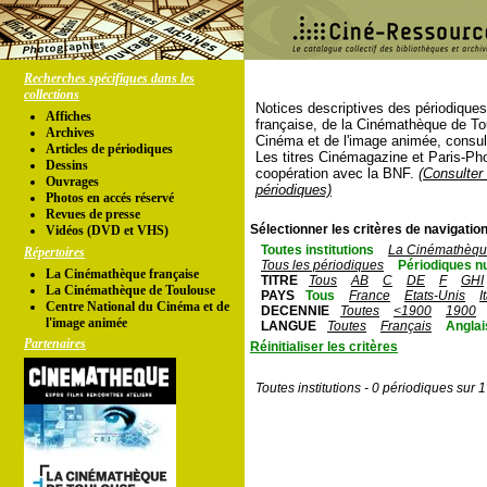
Recherches spécifiques dans les
collections
Notices descriptives des périodique
Affiches
française, de la Cinémathèque de To
Archives
Cinéma et de l'image animée, consul
Articles de périodiques
Les titres Cinémagazine et Paris-Ph
Dessins
coopération avec la BNF.
(Consulter 
Ouvrages
périodiques)
Photos en accés réservé
Revues de presse
Sélectionner les critères de navigation
Vidéos (DVD et VHS)
Toutes institutions
La Cinémathèque
Répertoires
Tous les périodiques
Périodiques n
La Cinémathèque française
TITRE
Tous
AB
C
DE
F
GHI
La Cinémathèque de Toulouse
PAYS
Tous
France
Etats-Unis
I
Centre National du Cinéma et de
DECENNIE
Toutes
<1900
1900
l'image animée
LANGUE
Toutes
Français
Anglai
Partenaires
Réinitialiser les critères
Toutes institutions - 0 périodiques sur 