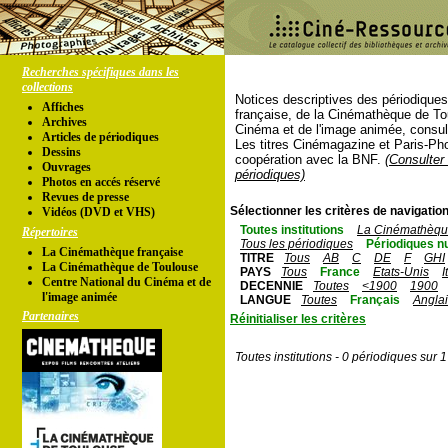
Recherches spécifiques dans les
collections
Notices descriptives des périodique
Affiches
française, de la Cinémathèque de To
Archives
Cinéma et de l'image animée, consul
Articles de périodiques
Les titres Cinémagazine et Paris-Ph
Dessins
coopération avec la BNF.
(Consulter 
Ouvrages
périodiques)
Photos en accés réservé
Revues de presse
Sélectionner les critères de navigation
Vidéos (DVD et VHS)
Toutes institutions
La Cinémathèque
Répertoires
Tous les périodiques
Périodiques n
La Cinémathèque française
TITRE
Tous
AB
C
DE
F
GHI
La Cinémathèque de Toulouse
PAYS
Tous
France
Etats-Unis
I
Centre National du Cinéma et de
DECENNIE
Toutes
<1900
1900
l'image animée
LANGUE
Toutes
Français
Angla
Partenaires
Réinitialiser les critères
Toutes institutions - 0 périodiques sur 