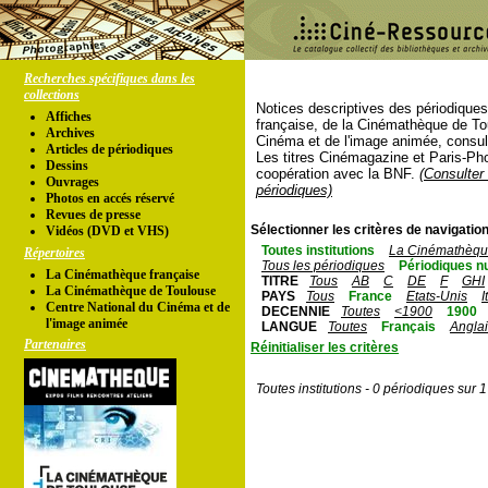
Recherches spécifiques dans les
collections
Notices descriptives des périodique
Affiches
française, de la Cinémathèque de To
Archives
Cinéma et de l'image animée, consul
Articles de périodiques
Les titres Cinémagazine et Paris-Ph
Dessins
coopération avec la BNF.
(Consulter 
Ouvrages
périodiques)
Photos en accés réservé
Revues de presse
Sélectionner les critères de navigation
Vidéos (DVD et VHS)
Toutes institutions
La Cinémathèque
Répertoires
Tous les périodiques
Périodiques n
La Cinémathèque française
TITRE
Tous
AB
C
DE
F
GHI
La Cinémathèque de Toulouse
PAYS
Tous
France
Etats-Unis
I
Centre National du Cinéma et de
DECENNIE
Toutes
<1900
1900
l'image animée
LANGUE
Toutes
Français
Angla
Partenaires
Réinitialiser les critères
Toutes institutions - 0 périodiques sur 