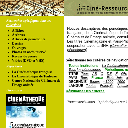
Recherches spécifiques dans les
collections
Notices descriptives des périodique
Affiches
française, de la Cinémathèque de To
Archives
Cinéma et de l'image animée, consul
Articles de périodiques
Les titres Cinémagazine et Paris-Ph
Dessins
coopération avec la BNF.
(Consulter 
Ouvrages
périodiques)
Photos en accés réservé
Revues de presse
Sélectionner les critères de navigation
Vidéos (DVD et VHS)
Toutes institutions
La Cinémathèque
Répertoires
Tous les périodiques
Périodiques n
La Cinémathèque française
TITRE
Tous
AB
C
DE
F
GHI
La Cinémathèque de Toulouse
PAYS
Tous
France
Etats-Unis
I
Centre National du Cinéma et de
DECENNIE
Toutes
<1900
1900
l'image animée
LANGUE
Toutes
Français
Anglai
Partenaires
Réinitialiser les critères
Toutes institutions - 0 périodiques sur 