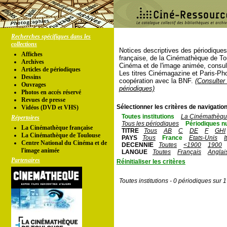
Recherches spécifiques dans les
collections
Notices descriptives des périodique
Affiches
française, de la Cinémathèque de To
Archives
Cinéma et de l'image animée, consul
Articles de périodiques
Les titres Cinémagazine et Paris-Ph
Dessins
coopération avec la BNF.
(Consulter 
Ouvrages
périodiques)
Photos en accés réservé
Revues de presse
Sélectionner les critères de navigation
Vidéos (DVD et VHS)
Toutes institutions
La Cinémathèque
Répertoires
Tous les périodiques
Périodiques n
La Cinémathèque française
TITRE
Tous
AB
C
DE
F
GHI
La Cinémathèque de Toulouse
PAYS
Tous
France
Etats-Unis
I
Centre National du Cinéma et de
DECENNIE
Toutes
<1900
1900
l'image animée
LANGUE
Toutes
Français
Anglai
Partenaires
Réinitialiser les critères
Toutes institutions - 0 périodiques sur 