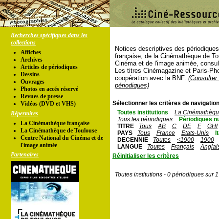
Recherches spécifiques dans les
collections
Notices descriptives des périodique
Affiches
française, de la Cinémathèque de To
Archives
Cinéma et de l'image animée, consul
Articles de périodiques
Les titres Cinémagazine et Paris-Ph
Dessins
coopération avec la BNF.
(Consulter 
Ouvrages
périodiques)
Photos en accés réservé
Revues de presse
Sélectionner les critères de navigation
Vidéos (DVD et VHS)
Toutes institutions
La Cinémathèque
Répertoires
Tous les périodiques
Périodiques n
La Cinémathèque française
TITRE
Tous
AB
C
DE
F
GHI
La Cinémathèque de Toulouse
PAYS
Tous
France
Etats-Unis
I
Centre National du Cinéma et de
DECENNIE
Toutes
<1900
1900
l'image animée
LANGUE
Toutes
Français
Anglai
Partenaires
Réinitialiser les critères
Toutes institutions - 0 périodiques sur 