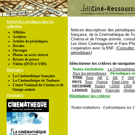
Recherches spécifiques dans les
collections
Notices descriptives des périodique
Affiches
française, de la Cinémathèque de To
Archives
Cinéma et de l'image animée, consul
Articles de périodiques
Les titres Cinémagazine et Paris-Ph
Dessins
coopération avec la BNF.
(Consulter 
Ouvrages
périodiques)
Photos en accés réservé
Revues de presse
Sélectionner les critères de navigation
Vidéos (DVD et VHS)
Toutes institutions
La Cinémathèque
Répertoires
Tous les périodiques
Périodiques n
La Cinémathèque française
TITRE
Tous
AB
C
DE
F
GHI
La Cinémathèque de Toulouse
PAYS
Tous
France
Etats-Unis
I
Centre National du Cinéma et de
DECENNIE
Toutes
<1900
1900
l'image animée
LANGUE
Toutes
Français
Anglai
Partenaires
Réinitialiser les critères
Toutes institutions - 0 périodiques sur 