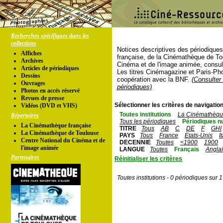
Recherches spécifiques dans les
collections
Notices descriptives des périodique
Affiches
française, de la Cinémathèque de To
Archives
Cinéma et de l'image animée, consul
Articles de périodiques
Les titres Cinémagazine et Paris-Ph
Dessins
coopération avec la BNF.
(Consulter 
Ouvrages
périodiques)
Photos en accés réservé
Revues de presse
Sélectionner les critères de navigation
Vidéos (DVD et VHS)
Toutes institutions
La Cinémathèque
Répertoires
Tous les périodiques
Périodiques n
La Cinémathèque française
TITRE
Tous
AB
C
DE
F
GHI
La Cinémathèque de Toulouse
PAYS
Tous
France
Etats-Unis
I
Centre National du Cinéma et de
DECENNIE
Toutes
<1900
1900
l'image animée
LANGUE
Toutes
Français
Angla
Partenaires
Réinitialiser les critères
Toutes institutions - 0 périodiques sur 