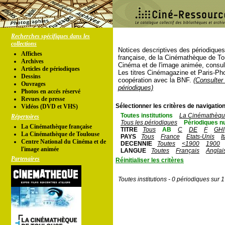
Recherches spécifiques dans les
collections
Notices descriptives des périodique
Affiches
française, de la Cinémathèque de To
Archives
Cinéma et de l'image animée, consul
Articles de périodiques
Les titres Cinémagazine et Paris-Ph
Dessins
coopération avec la BNF.
(Consulter 
Ouvrages
périodiques)
Photos en accés réservé
Revues de presse
Sélectionner les critères de navigation
Vidéos (DVD et VHS)
Toutes institutions
La Cinémathèque
Répertoires
Tous les périodiques
Périodiques n
La Cinémathèque française
TITRE
Tous
AB
C
DE
F
GHI
La Cinémathèque de Toulouse
PAYS
Tous
France
Etats-Unis
I
Centre National du Cinéma et de
DECENNIE
Toutes
<1900
1900
l'image animée
LANGUE
Toutes
Français
Anglai
Partenaires
Réinitialiser les critères
Toutes institutions - 0 périodiques sur 