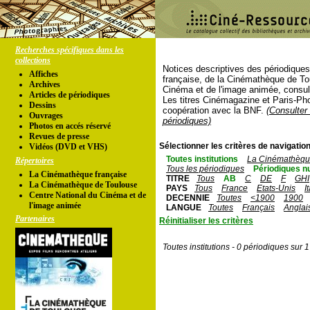
Recherches spécifiques dans les
collections
Notices descriptives des périodique
Affiches
française, de la Cinémathèque de To
Archives
Cinéma et de l'image animée, consul
Articles de périodiques
Les titres Cinémagazine et Paris-Ph
Dessins
coopération avec la BNF.
(Consulter 
Ouvrages
périodiques)
Photos en accés réservé
Revues de presse
Sélectionner les critères de navigation
Vidéos (DVD et VHS)
Toutes institutions
La Cinémathèque
Répertoires
Tous les périodiques
Périodiques n
La Cinémathèque française
TITRE
Tous
AB
C
DE
F
GHI
La Cinémathèque de Toulouse
PAYS
Tous
France
Etats-Unis
I
Centre National du Cinéma et de
DECENNIE
Toutes
<1900
1900
l'image animée
LANGUE
Toutes
Français
Anglai
Partenaires
Réinitialiser les critères
Toutes institutions - 0 périodiques sur 