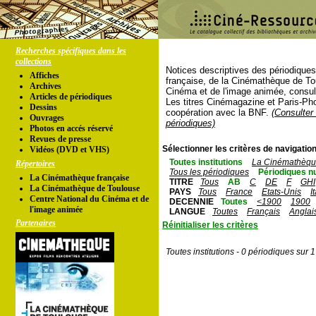
Recherches spécifiques dans les
collections
Notices descriptives des périodique
Affiches
française, de la Cinémathèque de To
Archives
Cinéma et de l'image animée, consul
Articles de périodiques
Les titres Cinémagazine et Paris-Ph
Dessins
coopération avec la BNF.
(Consulter 
Ouvrages
périodiques)
Photos en accés réservé
Revues de presse
Sélectionner les critères de navigation
Vidéos (DVD et VHS)
Toutes institutions
La Cinémathèque
Répertoires
Tous les périodiques
Périodiques n
La Cinémathèque française
TITRE
Tous
AB
C
DE
F
GHI
La Cinémathèque de Toulouse
PAYS
Tous
France
Etats-Unis
I
Centre National du Cinéma et de
DECENNIE
Toutes
<1900
1900
l'image animée
LANGUE
Toutes
Français
Anglai
Partenaires
Réinitialiser les critères
Toutes institutions - 0 périodiques sur 