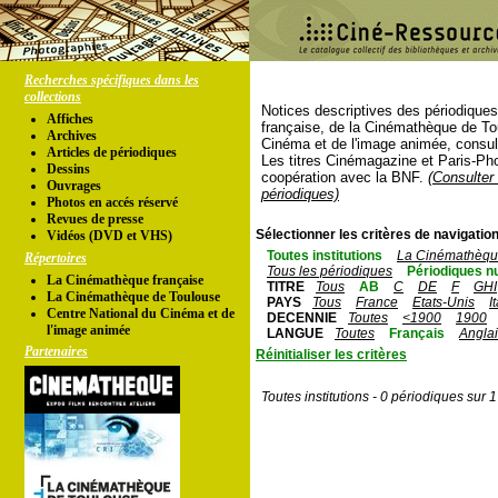
Recherches spécifiques dans les
collections
Notices descriptives des périodique
Affiches
française, de la Cinémathèque de To
Archives
Cinéma et de l'image animée, consul
Articles de périodiques
Les titres Cinémagazine et Paris-Ph
Dessins
coopération avec la BNF.
(Consulter 
Ouvrages
périodiques)
Photos en accés réservé
Revues de presse
Sélectionner les critères de navigation
Vidéos (DVD et VHS)
Toutes institutions
La Cinémathèque
Répertoires
Tous les périodiques
Périodiques n
La Cinémathèque française
TITRE
Tous
AB
C
DE
F
GHI
La Cinémathèque de Toulouse
PAYS
Tous
France
Etats-Unis
I
Centre National du Cinéma et de
DECENNIE
Toutes
<1900
1900
l'image animée
LANGUE
Toutes
Français
Angla
Partenaires
Réinitialiser les critères
Toutes institutions - 0 périodiques sur 