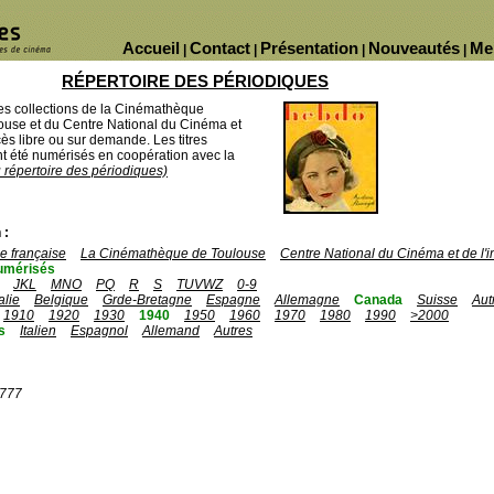
Accueil
Contact
Présentation
Nouveautés
Me
|
|
|
|
RÉPERTOIRE DES PÉRIODIQUES
des collections de la Cinémathèque
ouse et du Centre National du Cinéma et
ès libre ou sur demande. Les titres
 été numérisés en coopération avec la
u répertoire des périodiques)
 :
 française
La Cinémathèque de Toulouse
Centre National du Cinéma et de l
umérisés
JKL
MNO
PQ
R
S
TUVWZ
0-9
talie
Belgique
Grde-Bretagne
Espagne
Allemagne
Canada
Suisse
Aut
1910
1920
1930
1940
1950
1960
1970
1980
1990
>2000
s
Italien
Espagnol
Allemand
Autres
1777