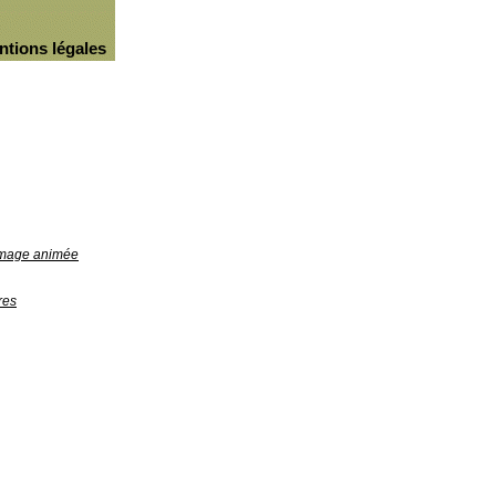
ntions légales
'image animée
res