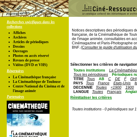
Recherches spécifiques dans les
collections
Notices descriptives des périodiques 
Affiches
française, de la Cinémathèque de Toul
Archives
de l'image animée, consultables en acc
Articles de périodiques
Cinémagazine et Paris-Photographe ont
Dessins
BNF.
(Consulter le guide d'utilisation d
Ouvrages
Photos en accés réservé
Revues de presse
Sélectionner les critères de navigation
Vidéos (DVD et VHS)
Toutes institutions
La Cinémathèque
Répertoires
Tous les périodiques
Périodiques n
La Cinémathèque française
TITRE
Tous
AB
C
DE
F
GHI
La Cinémathèque de Toulouse
PAYS
Tous
France
Etats-Unis
I
Centre National du Cinéma et de
DECENNIE
Toutes
<1900
1900
l'image animée
LANGUE
Toutes
Français
Anglai
Partenaires
Réinitialiser les critères
Toutes institutions - 0 périodiques sur 