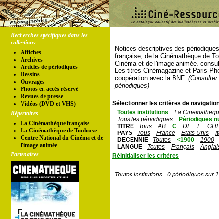
Recherches spécifiques dans les
collections
Notices descriptives des périodique
Affiches
française, de la Cinémathèque de To
Archives
Cinéma et de l'image animée, consul
Articles de périodiques
Les titres Cinémagazine et Paris-Ph
Dessins
coopération avec la BNF.
(Consulter 
Ouvrages
périodiques)
Photos en accés réservé
Revues de presse
Sélectionner les critères de navigation
Vidéos (DVD et VHS)
Toutes institutions
La Cinémathèque
Répertoires
Tous les périodiques
Périodiques n
La Cinémathèque française
TITRE
Tous
AB
C
DE
F
GHI
La Cinémathèque de Toulouse
PAYS
Tous
France
Etats-Unis
I
Centre National du Cinéma et de
DECENNIE
Toutes
<1900
1900
l'image animée
LANGUE
Toutes
Français
Anglai
Partenaires
Réinitialiser les critères
Toutes institutions - 0 périodiques sur 