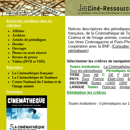
Recherches spécifiques dans les
collections
Notices descriptives des périodique
Affiches
française, de la Cinémathèque de To
Archives
Cinéma et de l'image animée, consul
Articles de périodiques
Les titres Cinémagazine et Paris-Ph
Dessins
coopération avec la BNF.
(Consulter 
Ouvrages
périodiques)
Photos en accés réservé
Revues de presse
Sélectionner les critères de navigation
Vidéos (DVD et VHS)
Toutes institutions
La Cinémathèque
Répertoires
Tous les périodiques
Périodiques n
La Cinémathèque française
TITRE
Tous
AB
C
DE
F
GHI
La Cinémathèque de Toulouse
PAYS
Tous
France
Etats-Unis
I
Centre National du Cinéma et de
DECENNIE
Toutes
<1900
1900
l'image animée
LANGUE
Toutes
Français
Anglai
Partenaires
Réinitialiser les critères
Toutes institutions - 0 périodiques sur 