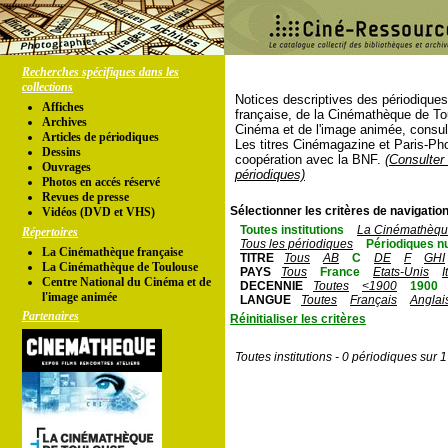
Recherches spécifiques dans les
collections
Notices descriptives des périodique
Affiches
française, de la Cinémathèque de To
Archives
Cinéma et de l'image animée, consul
Articles de périodiques
Les titres Cinémagazine et Paris-Ph
Dessins
coopération avec la BNF.
(Consulter 
Ouvrages
périodiques)
Photos en accés réservé
Revues de presse
Sélectionner les critères de navigation
Vidéos (DVD et VHS)
Toutes institutions
La Cinémathèque
Répertoires
Tous les périodiques
Périodiques n
La Cinémathèque française
TITRE
Tous
AB
C
DE
F
GHI
La Cinémathèque de Toulouse
PAYS
Tous
France
Etats-Unis
I
Centre National du Cinéma et de
DECENNIE
Toutes
<1900
1900
l'image animée
LANGUE
Toutes
Français
Anglai
Partenaires
Réinitialiser les critères
Toutes institutions - 0 périodiques sur 