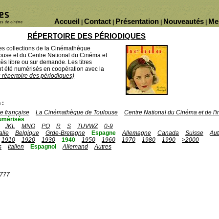
Accueil
Contact
Présentation
Nouveautés
Me
|
|
|
|
RÉPERTOIRE DES PÉRIODIQUES
des collections de la Cinémathèque
ouse et du Centre National du Cinéma et
ès libre ou sur demande. Les titres
 été numérisés en coopération avec la
u répertoire des périodiques)
 :
 française
La Cinémathèque de Toulouse
Centre National du Cinéma et de l
umérisés
JKL
MNO
PQ
R
S
TUVWZ
0-9
talie
Belgique
Grde-Bretagne
Espagne
Allemagne
Canada
Suisse
Aut
1910
1920
1930
1940
1950
1960
1970
1980
1990
>2000
s
Italien
Espagnol
Allemand
Autres
1777