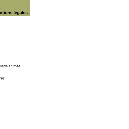
ntions légales
'image animée
res