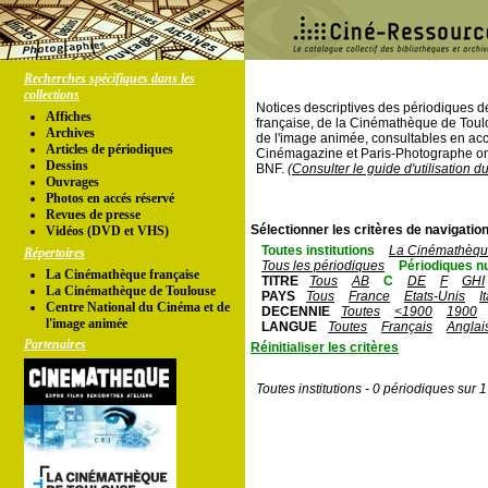
Recherches spécifiques dans les
collections
Notices descriptives des périodiques 
Affiches
française, de la Cinémathèque de Toul
Archives
de l'image animée, consultables en acc
Articles de périodiques
Cinémagazine et Paris-Photographe ont
Dessins
BNF.
(Consulter le guide d'utilisation d
Ouvrages
Photos en accés réservé
Revues de presse
Sélectionner les critères de navigation
Vidéos (DVD et VHS)
Toutes institutions
La Cinémathèque
Répertoires
Tous les périodiques
Périodiques n
La Cinémathèque française
TITRE
Tous
AB
C
DE
F
GHI
La Cinémathèque de Toulouse
PAYS
Tous
France
Etats-Unis
I
Centre National du Cinéma et de
DECENNIE
Toutes
<1900
1900
l'image animée
LANGUE
Toutes
Français
Anglai
Partenaires
Réinitialiser les critères
Toutes institutions - 0 périodiques sur 