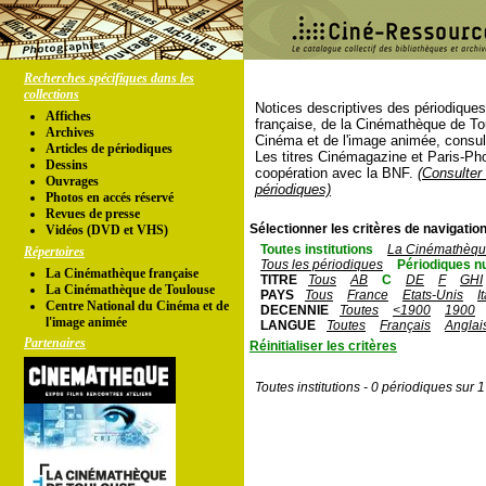
Recherches spécifiques dans les
collections
Notices descriptives des périodique
Affiches
française, de la Cinémathèque de To
Archives
Cinéma et de l'image animée, consul
Articles de périodiques
Les titres Cinémagazine et Paris-Ph
Dessins
coopération avec la BNF.
(Consulter 
Ouvrages
périodiques)
Photos en accés réservé
Revues de presse
Sélectionner les critères de navigation
Vidéos (DVD et VHS)
Toutes institutions
La Cinémathèque
Répertoires
Tous les périodiques
Périodiques n
La Cinémathèque française
TITRE
Tous
AB
C
DE
F
GHI
La Cinémathèque de Toulouse
PAYS
Tous
France
Etats-Unis
I
Centre National du Cinéma et de
DECENNIE
Toutes
<1900
1900
l'image animée
LANGUE
Toutes
Français
Anglai
Partenaires
Réinitialiser les critères
Toutes institutions - 0 périodiques sur 