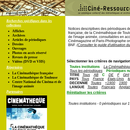
Recherches spécifiques dans les
collections
Notices descriptives des périodiques 
Affiches
française, de la Cinémathèque de Toul
Archives
de l'image animée, consultables en acc
Articles de périodiques
Cinémagazine et Paris-Photographe ont
Dessins
BNF.
(Consulter le guide d'utilisation d
Ouvrages
Photos en accés réservé
Revues de presse
Sélectionner les critères de navigation
Vidéos (DVD et VHS)
Toutes institutions
La Cinémathèque
Répertoires
Tous les périodiques
Périodiques n
La Cinémathèque française
TITRE
Tous
AB
C
DE
F
GHI
La Cinémathèque de Toulouse
PAYS
Tous
France
Etats-Unis
I
Centre National du Cinéma et de
DECENNIE
Toutes
<1900
1900
l'image animée
LANGUE
Toutes
Français
Anglai
Partenaires
Réinitialiser les critères
Toutes institutions - 0 périodiques sur 