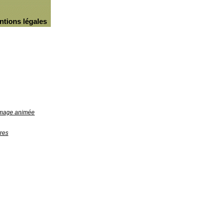
ntions légales
'image animée
res